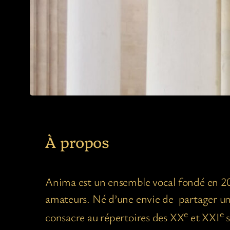
À propos
Anima est un ensemble vocal fondé en 202
amateurs. Né d’une envie de partager un 
e
e
consacre au répertoires des XX
et XXI
s