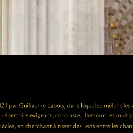
1 par Guillaume Labois, dans lequel se mêlent les 
répertoire exigeant, contrasté, illustrant les mult
iècles, en cherchant à tisser des liens entre les chant