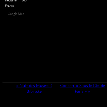
Reclesne
,
71540
France
+ Google Map
Navigation
«
Nuit des Musées à
Concert « Sous le Ciel de
Évènement
Bibracte
Paris »
»